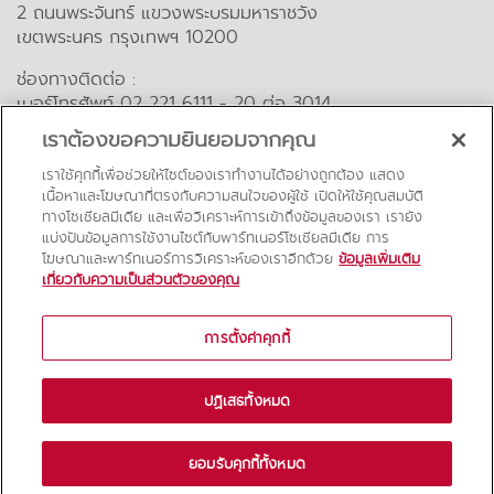
2 ถนนพระจันทร์ แขวงพระบรมมหาราชวัง
เขตพระนคร กรุงเทพฯ 10200
ช่องทางติดต่อ :
เบอร์โทรศัพท์ 02 221 6111 - 20 ต่อ 3014
อีเมล : lawalumni@tu.ac.th
เราต้องขอความยินยอมจากคุณ
คำถามที่พบบ่อย
เราใช้คุกกี้เพื่อช่วยให้ไซต์ของเราทำงานได้อย่างถูกต้อง แสดง
เนื้อหาและโฆษณาที่ตรงกับความสนใจของผู้ใช้ เปิดให้ใช้คุณสมบัติ
ทางโซเชียลมีเดีย และเพื่อวิเคราะห์การเข้าถึงข้อมูลของเรา เรายัง
สื่อออนไลน์
แบ่งปันข้อมูลการใช้งานไซต์กับพาร์ทเนอร์โซเชียลมีเดีย การ
โฆษณาและพาร์ทเนอร์การวิเคราะห์ของเราอีกด้วย
ข้อมูลเพิ่มเติม
เกี่ยวกับความเป็นส่วนตัวของคุณ
การตั้งค่าคุกกี้
ปฏิเสธทั้งหมด
© 2019 Law TU Alumni. All rights reserved
ยอมรับคุกกี้ทั้งหมด