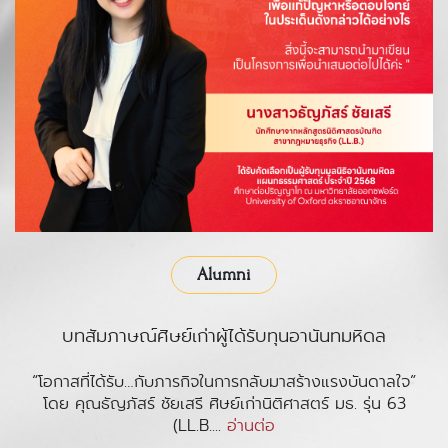
Alumni
บทสัมภาษณ์ศิษย์เก่าผู้ได้รับทุนอานันทมหิดล
“โอกาสที่ได้รับ…กับภารกิจในการกลับมาสร้างแรงบันดาลใจ”
โดย คุณธัญภัสร์ ชัยเสรี ศิษย์เก่านิติศาสตร์ มธ. รุ่น 63
(LL.B....
อ่านต่อ