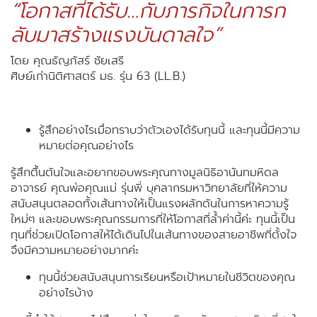
“โอกาสที่ได้รับ…กับภารกิจในการก
ลับมาสร้างแรงบันดาลใจ”
โดย คุณธัญภัสร์ ชัยเสรี
ศิษย์เก่านิติศาสตร์ มธ. รุ่น 63 (LL.B.)
รู้สึกอย่างไรเมื่อทราบว่าตัวเองได้รับทุนนี้ และทุนนี้มีความ
หมายต่อคุณอย่างไร
รู้สึกตื้นตันใจและอยากขอบพระคุณทางมูลนิธิอานันทมหิดล
อาจารย์ คุณพ่อคุณแม่ รุ่นพี่ บุคลากรมหาวิทยาลัยที่ให้ความ
สนับสนุนตลอดทั้งเส้นทางให้เป็นแรงผลักดันในการหาความรู้
ใหม่ๆ และขอบพระคุณกรรมการที่ให้โอกาสที่ล้ำค่านี้ค่ะ ทุนนี้เป็น
ทุนที่ช่วยเปิดโอกาสให้ได้เดินไปในเส้นทางของสายอาชีพที่ตั้งใจ
จึงมีความหมายอย่างมากค่ะ
ทุนนี้ช่วยสนับสนุนการเรียนหรือเป้าหมายในชีวิตของคุณ
อย่างไรบ้าง