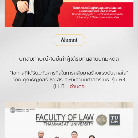
Alumni
บทสัมภาษณ์ศิษย์เก่าผู้ได้รับทุนอานันทมหิดล
“โอกาสที่ได้รับ…กับภารกิจในการกลับมาสร้างแรงบันดาลใจ”
โดย คุณธัญภัสร์ ชัยเสรี ศิษย์เก่านิติศาสตร์ มธ. รุ่น 63
(LL.B....
อ่านต่อ