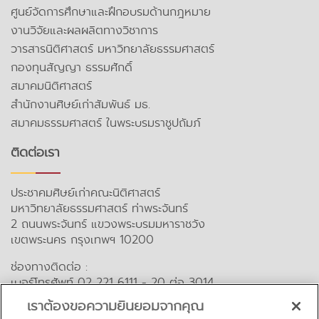
ศูนย์จัดการศึกษาและฝึกอบรมด้านกฎหมาย
งานวิจัยและผลผลิตทางวิชาการ
วารสารนิติศาสตร์ มหาวิทยาลัยธรรมศาสตร์
กองทุนสัญญา ธรรมศักดิ์
สมาคมนิติศาสตร์
สำนักงานศิษย์เก่าสัมพันธ์ มธ.
สมาคมธรรมศาสตร์ ในพระบรมราชูปถัมภ์
ติดต่อเรา
ประชาคมศิษย์เก่าคณะนิติศาสตร์
มหาวิทยาลัยธรรมศาสตร์ ท่าพระจันทร์
2 ถนนพระจันทร์ แขวงพระบรมมหาราชวัง
เขตพระนคร กรุงเทพฯ 10200
ช่องทางติดต่อ :
เบอร์โทรศัพท์ 02 221 6111 - 20 ต่อ 3014
อีเมล : lawalumni@tu.ac.th
เราต้องขอความยินยอมจากคุณ