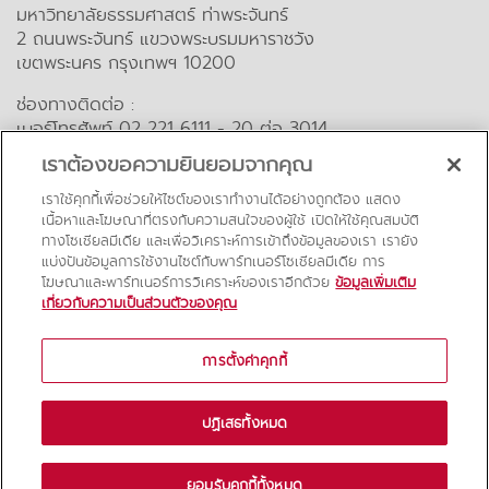
มหาวิทยาลัยธรรมศาสตร์ ท่าพระจันทร์
2 ถนนพระจันทร์ แขวงพระบรมมหาราชวัง
เขตพระนคร กรุงเทพฯ 10200
ช่องทางติดต่อ :
เบอร์โทรศัพท์ 02 221 6111 - 20 ต่อ 3014
อีเมล : lawalumni@tu.ac.th
เราต้องขอความยินยอมจากคุณ
คำถามที่พบบ่อย
เราใช้คุกกี้เพื่อช่วยให้ไซต์ของเราทำงานได้อย่างถูกต้อง แสดง
เนื้อหาและโฆษณาที่ตรงกับความสนใจของผู้ใช้ เปิดให้ใช้คุณสมบัติ
ทางโซเชียลมีเดีย และเพื่อวิเคราะห์การเข้าถึงข้อมูลของเรา เรายัง
สื่อออนไลน์
แบ่งปันข้อมูลการใช้งานไซต์กับพาร์ทเนอร์โซเชียลมีเดีย การ
โฆษณาและพาร์ทเนอร์การวิเคราะห์ของเราอีกด้วย
ข้อมูลเพิ่มเติม
เกี่ยวกับความเป็นส่วนตัวของคุณ
การตั้งค่าคุกกี้
ปฏิเสธทั้งหมด
© 2019 Law TU Alumni. All rights reserved
ยอมรับคุกกี้ทั้งหมด