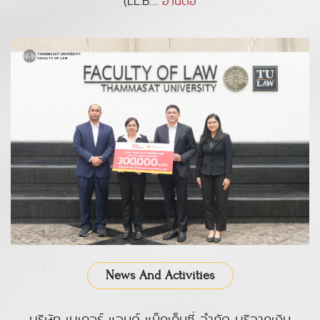
(LL.B....
อ่านต่อ
News And Activities
บริษัท เบเคอร์ แอนด์ แม็คเค็นซี่ จำกัด บริจาคเงิน