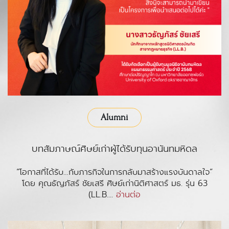
Alumni
บทสัมภาษณ์ศิษย์เก่าผู้ได้รับทุนอานันทมหิดล
“โอกาสที่ได้รับ…กับภารกิจในการกลับมาสร้างแรงบันดาลใจ”
โดย คุณธัญภัสร์ ชัยเสรี ศิษย์เก่านิติศาสตร์ มธ. รุ่น 63
(LL.B....
อ่านต่อ