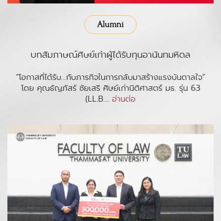
Alumni
บทสัมภาษณ์ศิษย์เก่าผู้ได้รับทุนอานันทมหิดล
“โอกาสที่ได้รับ…กับภารกิจในการกลับมาสร้างแรงบันดาลใจ”
โดย คุณธัญภัสร์ ชัยเสรี ศิษย์เก่านิติศาสตร์ มธ. รุ่น 63
(LL.B....
อ่านต่อ