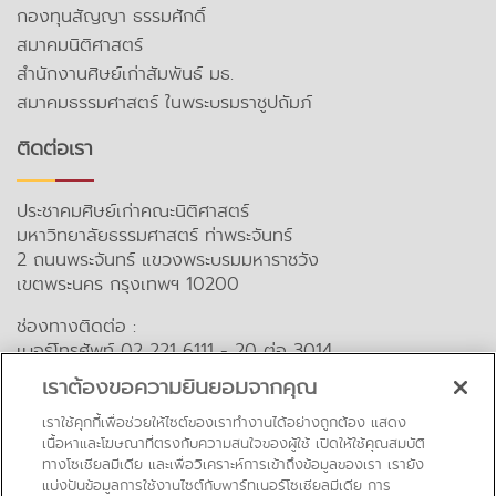
กองทุนสัญญา ธรรมศักดิ์
สมาคมนิติศาสตร์
สำนักงานศิษย์เก่าสัมพันธ์ มธ.
สมาคมธรรมศาสตร์ ในพระบรมราชูปถัมภ์
ติดต่อเรา
ประชาคมศิษย์เก่าคณะนิติศาสตร์
มหาวิทยาลัยธรรมศาสตร์ ท่าพระจันทร์
2 ถนนพระจันทร์ แขวงพระบรมมหาราชวัง
เขตพระนคร กรุงเทพฯ 10200
ช่องทางติดต่อ :
เบอร์โทรศัพท์ 02 221 6111 - 20 ต่อ 3014
อีเมล : lawalumni@tu.ac.th
เราต้องขอความยินยอมจากคุณ
คำถามที่พบบ่อย
เราใช้คุกกี้เพื่อช่วยให้ไซต์ของเราทำงานได้อย่างถูกต้อง แสดง
เนื้อหาและโฆษณาที่ตรงกับความสนใจของผู้ใช้ เปิดให้ใช้คุณสมบัติ
ทางโซเชียลมีเดีย และเพื่อวิเคราะห์การเข้าถึงข้อมูลของเรา เรายัง
สื่อออนไลน์
แบ่งปันข้อมูลการใช้งานไซต์กับพาร์ทเนอร์โซเชียลมีเดีย การ